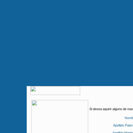
Si desea aquirir alguno de nu
Nomb
Apellido Pater
Apellido Mater